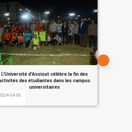
Le Pré
participe
l'Egypte
2024-04-
L'Université d'Assiout célèbre la fin des
activités des étudiantes dans les campus
universitaires
2024-04-06