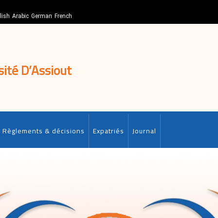
lish
Arabic
German
French
sité D’Assiout
Règlements & décisions
Expatriés
Journal