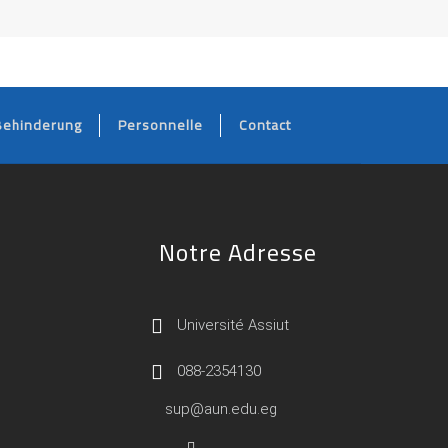
Behinderung
Personnelle
Contact
Notre Adresse
Université Assiut
088-2354130
sup@aun.edu.eg