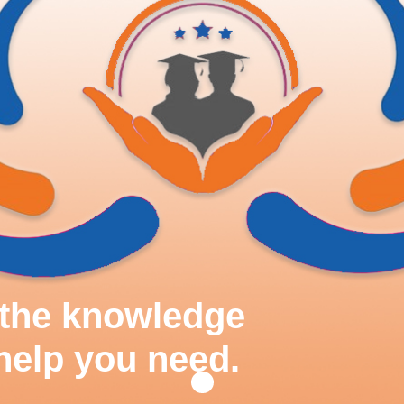
d the knowledge
help you need.