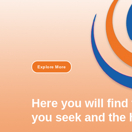
Explore More
Here you will fin
you seek and the 