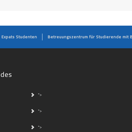
FOOTER
Expats Studenten
Betreuungszentrum für Studierende mit 
ides
">
">
">