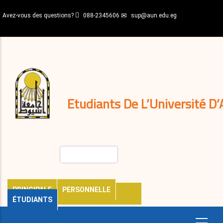
Aller
Avez-vous des questions?
088-2345606
sup@aun.edu.eg
au
contenu
N-
principal
Home
Règlements
&
décisions
Expatriés
Journal
Etudiants De L’Université D’
Rechercher
PRINCIPALE
PERSONNELLE
ÉTUDIANTS