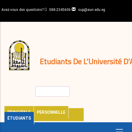
Aller
au
Avez-vous des questions?
088-2345606
sup@aun.edu.eg
contenu
N-
principal
Home
Règlements
&
décisions
Expatriés
Journal
Etudiants De L’Université D’
Rechercher
PRINCIPALE
PERSONNELLE
ÉTUDIANTS