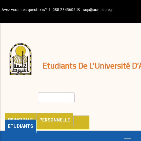
Aller
Avez-vous des questions?
088-2345606
sup@aun.edu.eg
au
contenu
N-
principal
Home
Règlements
&
décisions
Expatriés
Journal
Etudiants De L’Université D’
Rechercher
PRINCIPALE
PERSONNELLE
ÉTUDIANTS