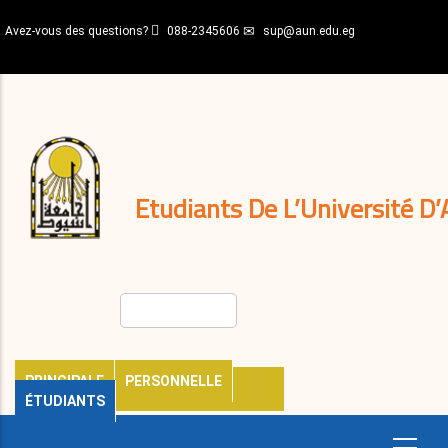
Aller
Avez-vous des questions?
088-2345606
sup@aun.edu.eg
au
contenu
N-
principal
Home
Règlements
&
décisions
Expatriés
Journal
Etudiants De L’Université D’
Rechercher
PRINCIPALE
PERSONNELLE
ÉTUDIANTS