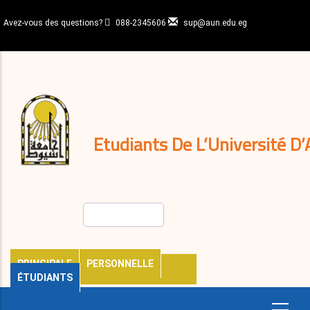
Aller
au
Avez-vous des questions?
088-2345606
sup@aun.edu.eg
contenu
N-
principal
Home
Règlements
&
décisions
Expatriés
Journal
Etudiants De L’Université D’
Rechercher
PRINCIPALE
PERSONNELLE
ÉTUDIANTS