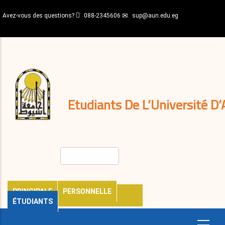
Aller
Avez-vous des questions?
088-2345606
sup@aun.edu.eg
au
contenu
N-
principal
Home
Règlements
&
décisions
Expatriés
Journal
Etudiants De L’Université D’
Rechercher
PRINCIPALE
PERSONNELLE
ÉTUDIANTS