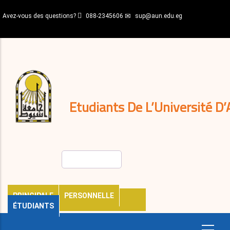
Aller
Avez-vous des questions?
088-2345606
sup@aun.edu.eg
au
contenu
N-
principal
Home
Règlements
&
décisions
Expatriés
Journal
Etudiants De L’Université D’
Rechercher
PRINCIPALE
PERSONNELLE
ÉTUDIANTS