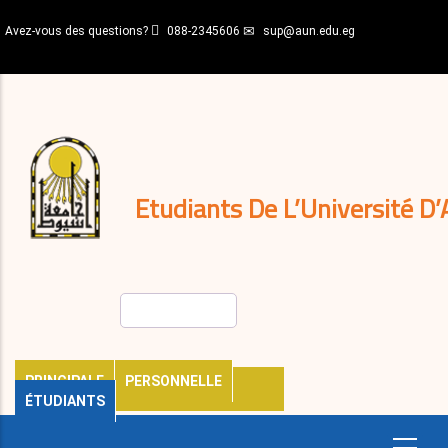
Aller
Avez-vous des questions?
088-2345606
sup@aun.edu.eg
au
contenu
N-
principal
Home
Règlements
&
décisions
Expatriés
Journal
Etudiants De L’Université D’
Rechercher
PRINCIPALE
PERSONNELLE
ÉTUDIANTS