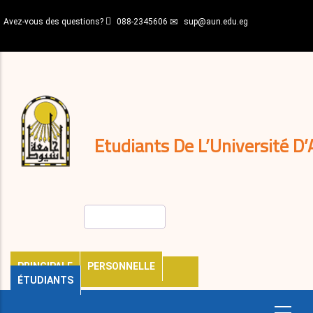
Aller
Avez-vous des questions?
088-2345606
sup@aun.edu.eg
au
contenu
N-
principal
Home
Règlements
&
décisions
Expatriés
Journal
Etudiants De L’Université D’
Rechercher
PRINCIPALE
PERSONNELLE
ÉTUDIANTS