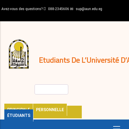
Aller
Avez-vous des questions?
088-2345606
sup@aun.edu.eg
au
contenu
N-
principal
Home
Règlements
&
décisions
Expatriés
Journal
Etudiants De L’Université D’
Rechercher
PRINCIPALE
PERSONNELLE
ÉTUDIANTS