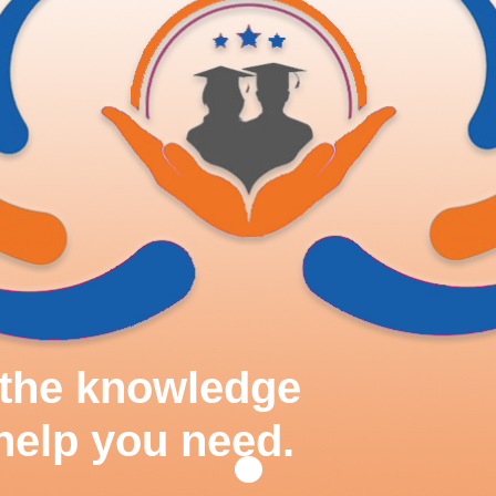
d the knowledge
help you need.