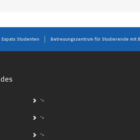
FOOTER
Expats Studenten
Betreuungszentrum für Studierende mit 
ides
">
">
">