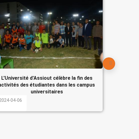
Le Pré
participe
l'Egypte
2024-04-
L'Université d'Assiout célèbre la fin des
activités des étudiantes dans les campus
universitaires
2024-04-06