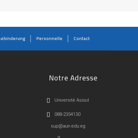
Behinderung
Personnelle
Contact
Notre Adresse
Université Assiut
088-2354130
sup@aun.edu.eg