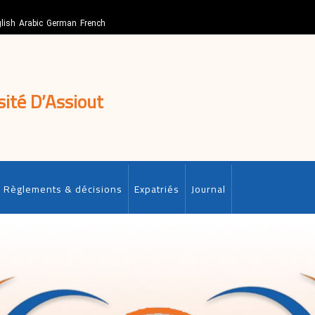
lish
Arabic
German
French
sité D’Assiout
Règlements & décisions
Expatriés
Journal