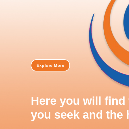
Explore More
Here you will fin
you seek and the 