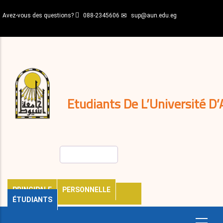
Aller
Avez-vous des questions?
088-2345606
sup@aun.edu.eg
au
contenu
N-
principal
Home
Règlements
&
décisions
Expatriés
Journal
Etudiants De L’Université D’
Rechercher
PRINCIPALE
PERSONNELLE
ÉTUDIANTS