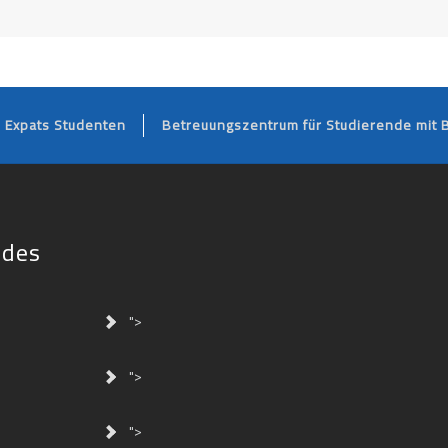
FOOTER
Expats Studenten
Betreuungszentrum für Studierende mit 
ides
">
">
">