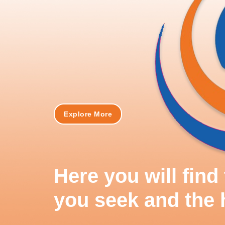
Explore More
Here you will fin
you seek and the 