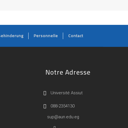
Behinderung
Personnelle
Contact
Notre Adresse
Université Assiut
088-2354130
sup@aun.edu.eg