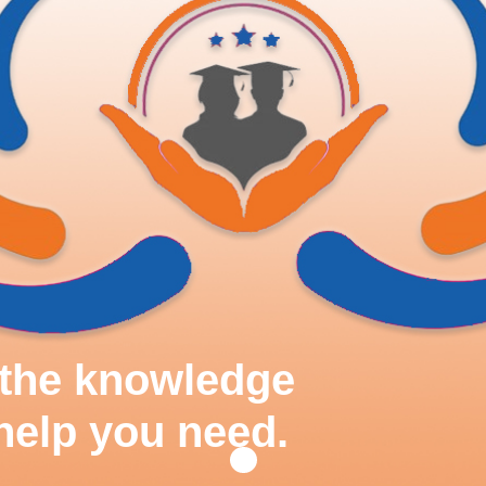
d the knowledge
help you need.