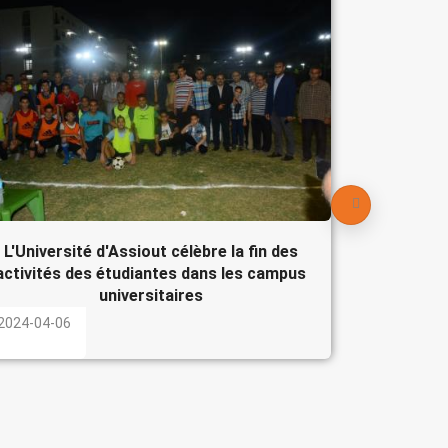
Le Pré
participe
l'Egypte
2024-04-
L'Université d'Assiout célèbre la fin des
activités des étudiantes dans les campus
universitaires
2024-04-06