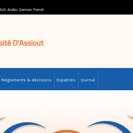
lish
Arabic
German
French
sité D’Assiout
Règlements & décisions
Expatriés
Journal