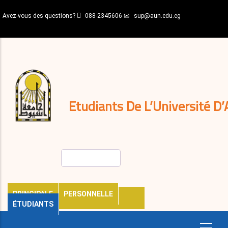
Aller
Avez-vous des questions?
088-2345606
sup@aun.edu.eg
au
contenu
N-
principal
Home
Règlements
&
décisions
Expatriés
Journal
Etudiants De L’Université D’
Rechercher
PRINCIPALE
PERSONNELLE
ÉTUDIANTS