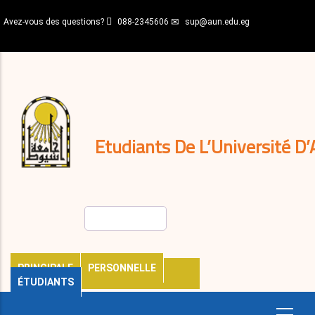
Aller
Avez-vous des questions?
088-2345606
sup@aun.edu.eg
au
contenu
N-
principal
Home
Règlements
&
décisions
Expatriés
Journal
Etudiants De L’Université D’
Rechercher
PRINCIPALE
PERSONNELLE
ÉTUDIANTS