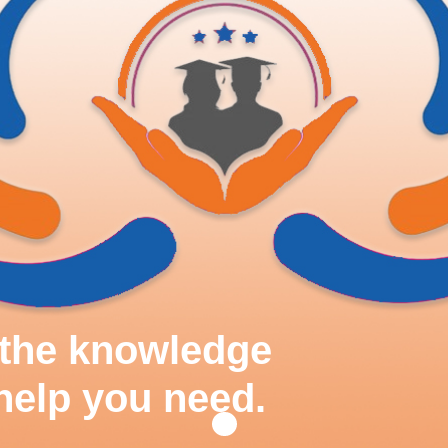
d the knowledge
help you need.