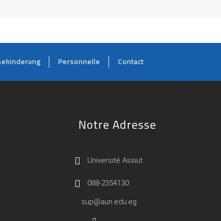
Behinderung
Personnelle
Contact
Notre Adresse
Université Assiut
088-2354130
sup@aun.edu.eg