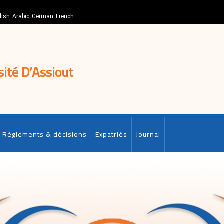
lish
Arabic
German
French
sité D’Assiout
Règlements & décisions
Expatriés
Journal