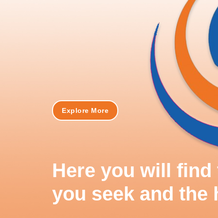
Explore More
Here you will fin
you seek and the 