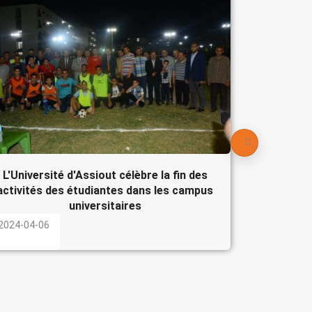
Le Pré
participe
l'Egypte
2024-04-
L'Université d'Assiout célèbre la fin des
activités des étudiantes dans les campus
universitaires
2024-04-06