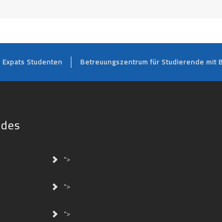
FOOTER
Expats Studenten
Betreuungszentrum für Studierende mit 
ides
">
">
">