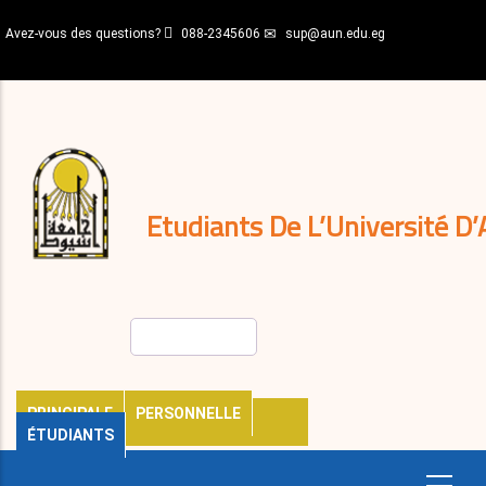
Aller
Avez-vous des questions?
088-2345606
sup@aun.edu.eg
au
contenu
N-
principal
Home
Règlements
&
décisions
Expatriés
Journal
Etudiants De L’Université D’
Rechercher
PRINCIPALE
PERSONNELLE
ÉTUDIANTS