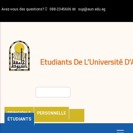
Aller
Avez-vous des questions?
088-2345606
sup@aun.edu.eg
au
contenu
N-
principal
Home
Règlements
&
décisions
Expatriés
Journal
Etudiants De L’Université D’
Rechercher
PRINCIPALE
PERSONNELLE
ÉTUDIANTS