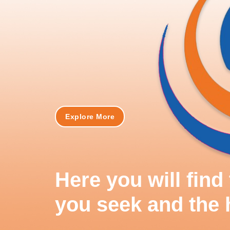
Explore More
Here you will fin
you seek and the 