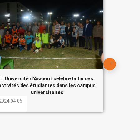
Le Pré
participe
l'Egypte
2024-04-
L'Université d'Assiout célèbre la fin des
activités des étudiantes dans les campus
universitaires
2024-04-06