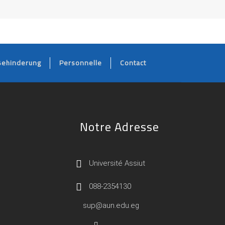
Behinderung
Personnelle
Contact
Notre Adresse
Université Assiut
088-2354130
sup@aun.edu.eg