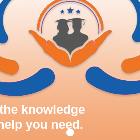
d the knowledge
help you need.