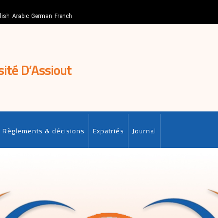
lish
Arabic
German
French
sité D’Assiout
Règlements & décisions
Expatriés
Journal