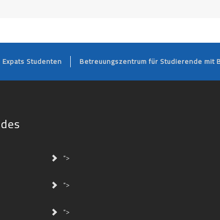
FOOTER
Expats Studenten
Betreuungszentrum für Studierende mit 
ides
">
">
">