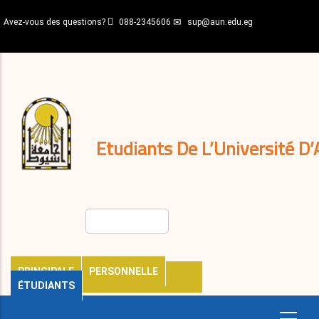
Aller
Avez-vous des questions?
088-2345606
sup@aun.edu.eg
au
contenu
N-
principal
Home
Règlements
&
décisions
Expatriés
Journal
Etudiants De L’Université D’
Rechercher
PRINCIPALE
PERSONNELLE
ÉTUDIANTS