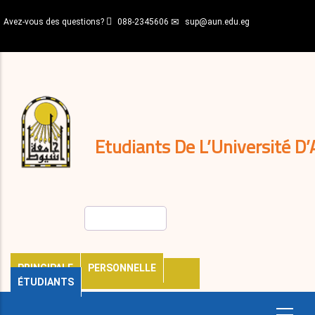
Aller
Avez-vous des questions?
088-2345606
sup@aun.edu.eg
au
contenu
N-
principal
Home
Règlements
&
décisions
Expatriés
Journal
Etudiants De L’Université D’
Rechercher
PRINCIPALE
PERSONNELLE
ÉTUDIANTS