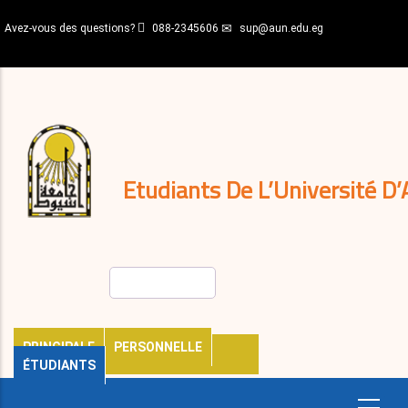
Aller
Avez-vous des questions?
088-2345606
sup@aun.edu.eg
au
contenu
N-
principal
Home
Règlements
&
décisions
Expatriés
Journal
Etudiants De L’Université D’
Rechercher
PRINCIPALE
PERSONNELLE
ÉTUDIANTS