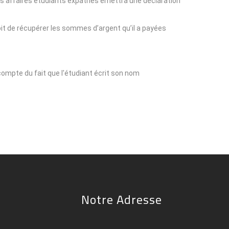
 des affaires étudiants expatriés émettra une déclaration
roit de récupérer les sommes d’argent qu’il a payées.
t compte du fait que l'étudiant écrit son nom
Notre Adresse