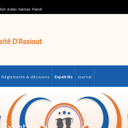
lish
Arabic
German
French
sité D’Assiout
Règlements & décisions
Expatriés
Journal
 Expatriés