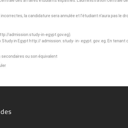
on centrale des affaires étudiants expatriés. L'administration centrale
t incorrectes, la candidature sera annulée et l’étudiant n’aura pas le d
http://admission.study-in-egypt.gov.eg).
e « Study in Egypt http:// admission. study- in- egypt. gov. eg. En tenan
s secondaires ou son équivalent.
ler.
ides