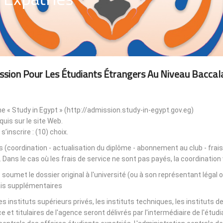
ssion Pour Les Étudiants Étrangers Au Niveau Baccal
rme « Study in Egypt » (http://admission.study-in-egypt.gov.eg)
uis sur le site Web.
s’inscrire : (10) choix.
es (coordination - actualisation du diplôme - abonnement au club - frais
. Dans le cas où les frais de service ne sont pas payés, la coordinatio
t soumet le dossier original à l'université (ou à son représentant légal 
ais supplémentaires.
 instituts supérieurs privés, les instituts techniques, les instituts 
e et titulaires de l'agence seront délivrés par l'intermédiaire de l'ét