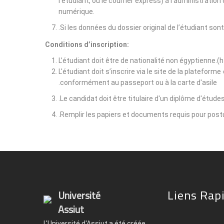
l'étudiant, ou le courrier express) à l'administrati
numérique.
Si les données du dossier original de l’étudiant son
Conditions d’inscription:
L’étudiant doit être de nationalité non égyptienne.(
L'étudiant doit s’inscrire via le site de la plateform
conformément au passeport ou à la carte d'asile.
Le candidat doit être titulaire d'un diplôme d'étude
Remplir les papiers et documents requis pour postu
Liens Rap
Université
Assiut
L'Université d'Assiut a été créée