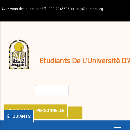
Aller
Avez-vous des questions?
088-2345606
sup@aun.edu.eg
au
contenu
N-
principal
Home
Règlements
&
décisions
Expatriés
Journal
Etudiants De L’Université D’
Rechercher
PRINCIPALE
PERSONNELLE
ÉTUDIANTS