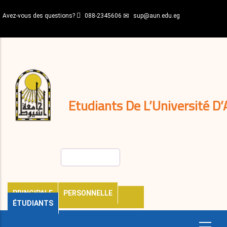
Aller
Avez-vous des questions?
088-2345606
sup@aun.edu.eg
au
contenu
N-
principal
Home
Règlements
&
décisions
Expatriés
Journal
Etudiants De L’Université D’
Rechercher
PRINCIPALE
PERSONNELLE
ÉTUDIANTS