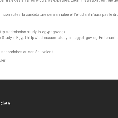
on centrale des affaires étudiants expatriés. L'administration centrale
t incorrectes, la candidature sera annulée et l’étudiant n’aura pas le d
http://admission.study-in-egypt.gov.eg).
e « Study in Egypt http:// admission. study- in- egypt. gov. eg. En tenan
s secondaires ou son équivalent.
ler.
ides