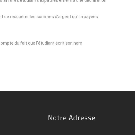
 des affaires étudiants expatriés émettra une déclaration
roit de récupérer les sommes d’argent qu’il a payées.
t compte du fait que l'étudiant écrit son nom
Notre Adresse