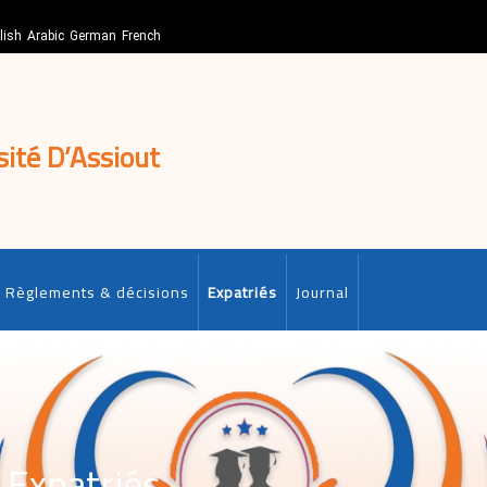
lish
Arabic
German
French
sité D’Assiout
Règlements & décisions
Expatriés
Journal
 Expatriés