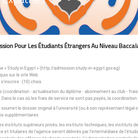
ssion Pour Les Étudiants Étrangers Au Niveau Baccal
rme « Study in Egypt » (http://admission.study-in-egypt.gov.eg)
uis sur le site Web.
s’inscrire : (10) choix.
es (coordination - actualisation du diplôme - abonnement au club - frais
. Dans le cas où les frais de service ne sont pas payés, la coordinatio
t soumet le dossier original à l'université (ou à son représentant légal 
ais supplémentaires.
 instituts supérieurs privés, les instituts techniques, les instituts 
e et titulaires de l'agence seront délivrés par l'intermédiaire de l'ét