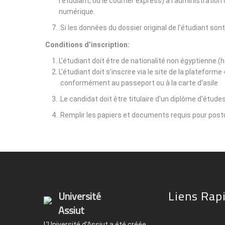
l'étudiant, ou le courrier express) à l'administrati
numérique.
Si les données du dossier original de l’étudiant son
Conditions d’inscription:
L’étudiant doit être de nationalité non égyptienne.(
L'étudiant doit s’inscrire via le site de la plateform
conformément au passeport ou à la carte d'asile.
Le candidat doit être titulaire d'un diplôme d'étude
Remplir les papiers et documents requis pour postu
Liens Rap
Université
Assiut
L'Université d'Assiut a été créée