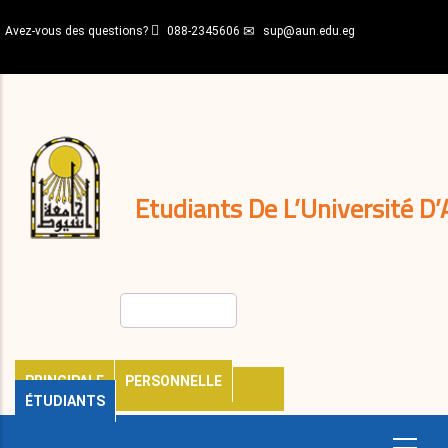
Aller
Avez-vous des questions?
088-2345606
sup@aun.edu.eg
au
contenu
N-
principal
Home
Règlements
&
décisions
Expatriés
Journal
Etudiants De L’Université D’
Rechercher
PRINCIPALE
PERSONNELLE
ÉTUDIANTS