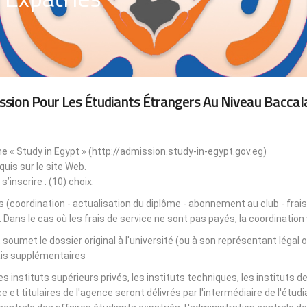
ssion Pour Les Étudiants Étrangers Au Niveau Baccal
rme « Study in Egypt » (http://admission.study-in-egypt.gov.eg)
uis sur le site Web.
s’inscrire : (10) choix.
es (coordination - actualisation du diplôme - abonnement au club - frais
. Dans le cas où les frais de service ne sont pas payés, la coordinatio
t soumet le dossier original à l'université (ou à son représentant légal 
ais supplémentaires.
 instituts supérieurs privés, les instituts techniques, les instituts 
e et titulaires de l'agence seront délivrés par l'intermédiaire de l'ét