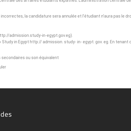
on centrale des affaires étudiants expatriés. L'administration centrale
t incorrectes, la candidature sera annulée et l’étudiant n’aura pas le d
http://admission.study-in-egypt.gov.eg).
e « Study in Egypt http:// admission. study- in- egypt. gov. eg. En tenan
s secondaires ou son équivalent.
ler.
ides