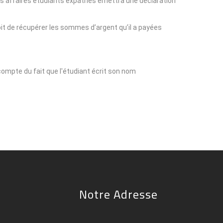
 des affaires étudiants expatriés émettra une déclaration
roit de récupérer les sommes d’argent qu’il a payées.
t compte du fait que l'étudiant écrit son nom
Notre Adresse