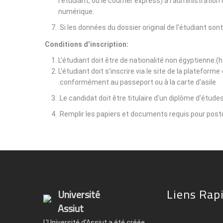
l'étudiant, ou le courrier express) à l'administrati
numérique.
Si les données du dossier original de l’étudiant son
Conditions d’inscription:
L’étudiant doit être de nationalité non égyptienne.(
L'étudiant doit s’inscrire via le site de la plateform
conformément au passeport ou à la carte d'asile.
Le candidat doit être titulaire d'un diplôme d'étude
Remplir les papiers et documents requis pour postu
Liens Rap
Université
Assiut
L'Université d'Assiut a été créée