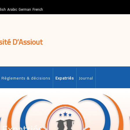
lish
Arabic
German
French
sité D’Assiout
Règlements & décisions
Expatriés
Journal
 Expatriés