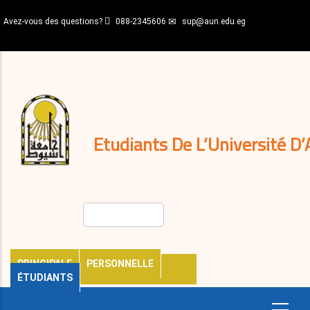
Aller
Avez-vous des questions?
088-2345606
sup@aun.edu.eg
au
contenu
N-
principal
Home
Règlements
&
décisions
Expatriés
Journal
Etudiants De L’Université D’
Rechercher
PRINCIPALE
PERSONNELLE
ÉTUDIANTS