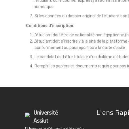
l'étudiant, ou le courrier express) à l'administrati
numérique.
Si les données du dossier original de l’étudiant son
Conditions d’inscription:
L’étudiant doit être de nationalité non égyptienne.(
L'étudiant doit s’inscrire via le site de la plateform
conformément au passeport ou à la carte d'asile.
Le candidat doit être titulaire d'un diplôme d'étude
Remplir les papiers et documents requis pour postu
Liens Rap
Université
Assiut
L'Université d'Assiut a été créée