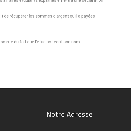
 des affaires étudiants expatriés émettra une déclaration
roit de récupérer les sommes d’argent qu’il a payées.
t compte du fait que l'étudiant écrit son nom
Notre Adresse