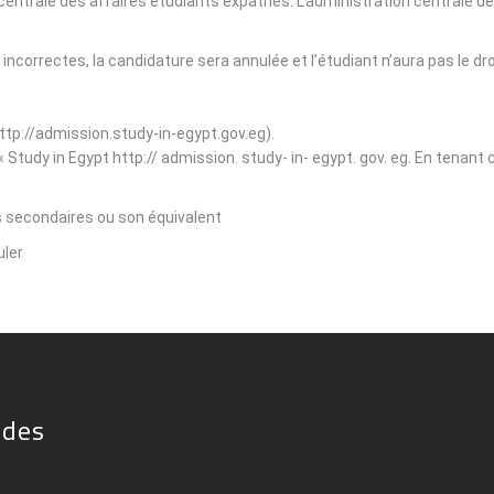
on centrale des affaires étudiants expatriés. L'administration centrale
t incorrectes, la candidature sera annulée et l’étudiant n’aura pas le d
http://admission.study-in-egypt.gov.eg).
e « Study in Egypt http:// admission. study- in- egypt. gov. eg. En tenan
s secondaires ou son équivalent.
ler.
ides