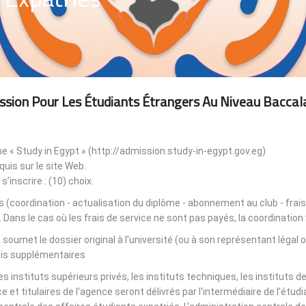
ssion Pour Les Étudiants Étrangers Au Niveau Baccal
rme « Study in Egypt » (http://admission.study-in-egypt.gov.eg)
uis sur le site Web.
s’inscrire : (10) choix.
es (coordination - actualisation du diplôme - abonnement au club - frais
. Dans le cas où les frais de service ne sont pas payés, la coordinatio
t soumet le dossier original à l'université (ou à son représentant légal 
ais supplémentaires.
 instituts supérieurs privés, les instituts techniques, les instituts 
e et titulaires de l'agence seront délivrés par l'intermédiaire de l'ét