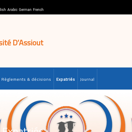
lish
Arabic
German
French
sité D’Assiout
Règlements & décisions
Expatriés
Journal
 Expatriés