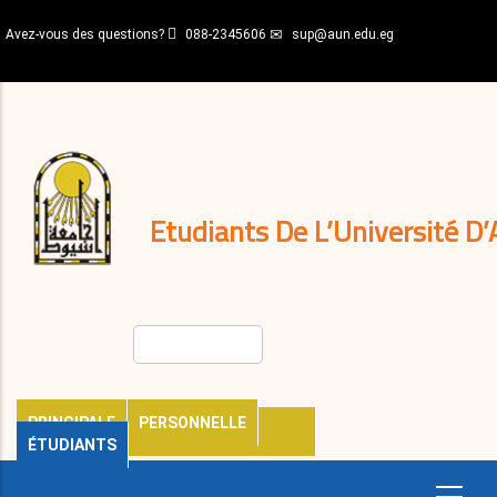
Aller
Avez-vous des questions?
088-2345606
sup@aun.edu.eg
au
contenu
N-
principal
Home
Règlements
&
décisions
Expatriés
Journal
Etudiants De L’Université D’
Rechercher
PRINCIPALE
PERSONNELLE
ÉTUDIANTS