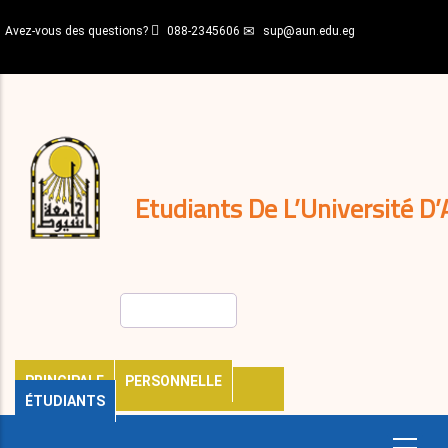
Aller
Avez-vous des questions?
088-2345606
sup@aun.edu.eg
au
contenu
N-
principal
Home
Règlements
&
décisions
Expatriés
Journal
Etudiants De L’Université D’
Rechercher
PRINCIPALE
PERSONNELLE
ÉTUDIANTS