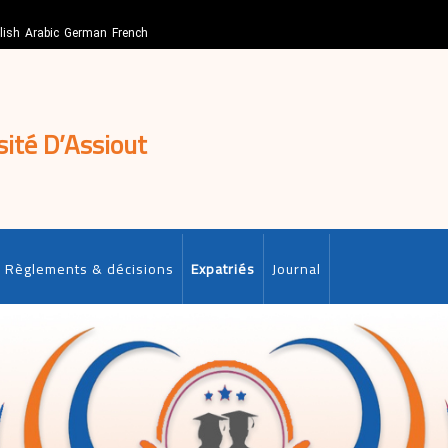
lish
Arabic
German
French
sité D’Assiout
Règlements & décisions
Expatriés
Journal