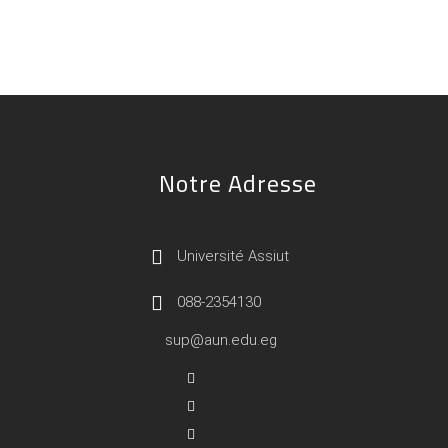
Notre Adresse
Université Assiut
088-2354130
sup@aun.edu.eg