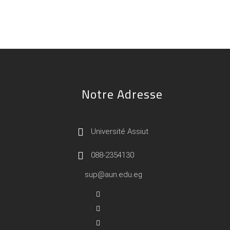
Notre Adresse
Université Assiut
088-2354130
sup@aun.edu.eg