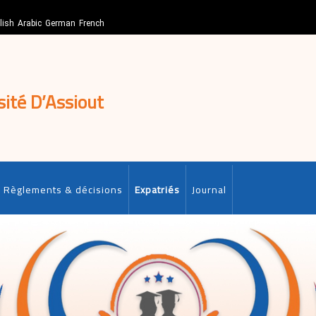
lish
Arabic
German
French
sité D’Assiout
Règlements & décisions
Expatriés
Journal