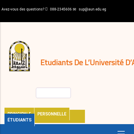
Aller
Avez-vous des questions?
088-2345606
sup@aun.edu.eg
au
contenu
N-
principal
Home
Règlements
&
décisions
Expatriés
Journal
Etudiants De L’Université D’
Rechercher
PRINCIPALE
PERSONNELLE
ÉTUDIANTS