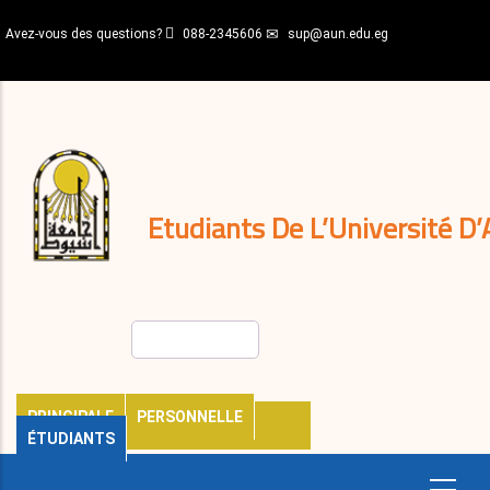
Aller
Avez-vous des questions?
088-2345606
sup@aun.edu.eg
au
contenu
N-
principal
Home
Règlements
&
décisions
Expatriés
Journal
Etudiants De L’Université D’
Rechercher
PRINCIPALE
PERSONNELLE
ÉTUDIANTS