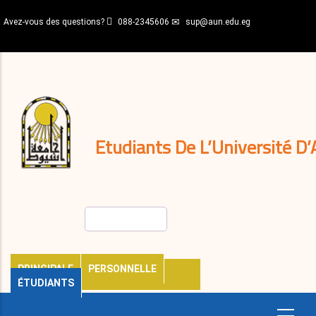
Aller
Avez-vous des questions?
088-2345606
sup@aun.edu.eg
au
contenu
N-
principal
Home
Règlements
&
décisions
Expatriés
Journal
Etudiants De L’Université D’
Rechercher
PRINCIPALE
PERSONNELLE
ÉTUDIANTS