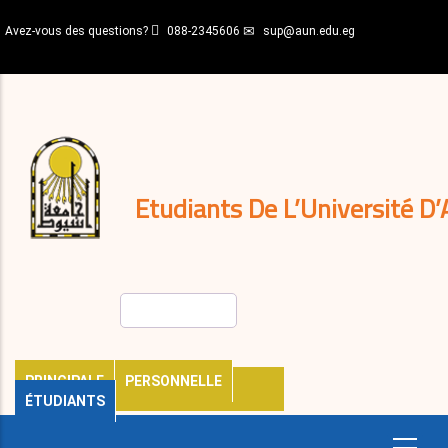
Aller
Avez-vous des questions?
088-2345606
sup@aun.edu.eg
au
contenu
N-
principal
Home
Règlements
&
décisions
Expatriés
Journal
Etudiants De L’Université D’
Rechercher
PRINCIPALE
PERSONNELLE
ÉTUDIANTS