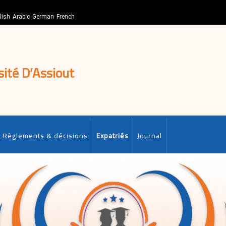
lish
Arabic
German
French
sité D’Assiout
Règlements & décisions
Expatriés
Journal