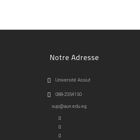
Notre Adresse
Université Assiut
088-2354130
sup@aun.edu.eg