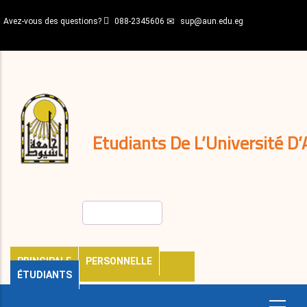
Aller
Avez-vous des questions?
088-2345606
sup@aun.edu.eg
au
contenu
N-
principal
Home
Règlements
&
décisions
Expatriés
Journal
Etudiants De L’Université D’
Rechercher
PRINCIPALE
PERSONNELLE
ÉTUDIANTS