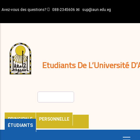
Aller
Avez-vous des questions?
088-2345606
sup@aun.edu.eg
au
contenu
N-
principal
Home
Règlements
&
décisions
Expatriés
Journal
Etudiants De L’Université D’
Rechercher
PRINCIPALE
PERSONNELLE
ÉTUDIANTS