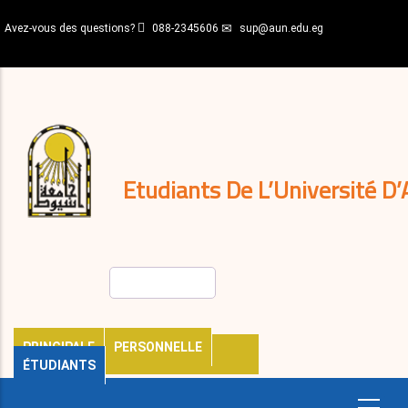
Aller
Avez-vous des questions?
088-2345606
sup@aun.edu.eg
au
contenu
N-
principal
Home
Règlements
&
décisions
Expatriés
Journal
Etudiants De L’Université D’
Rechercher
PRINCIPALE
PERSONNELLE
ÉTUDIANTS