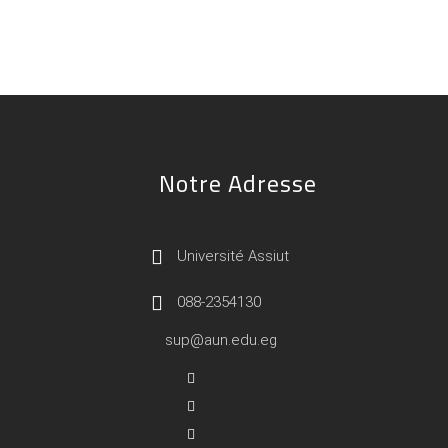
Notre Adresse
Université Assiut
088-2354130
sup@aun.edu.eg