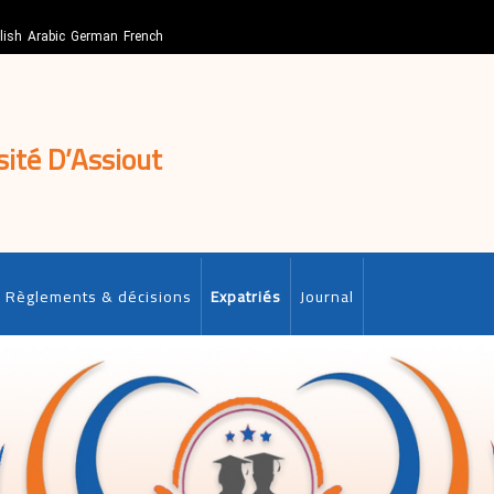
lish
Arabic
German
French
sité D’Assiout
Règlements & décisions
Expatriés
Journal