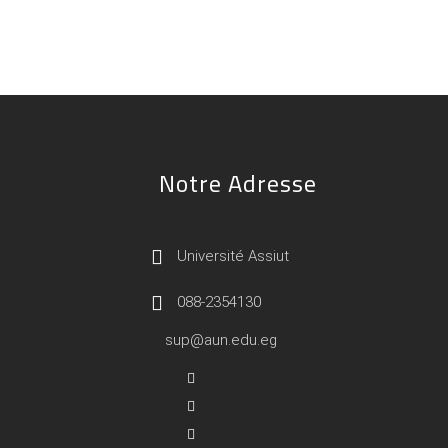
Notre Adresse
Université Assiut
088-2354130
sup@aun.edu.eg