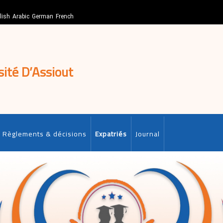
lish
Arabic
German
French
sité D’Assiout
Règlements & décisions
Expatriés
Journal