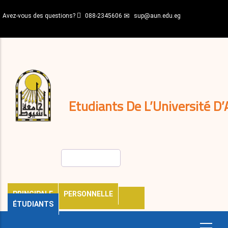
Aller
Avez-vous des questions?
088-2345606
sup@aun.edu.eg
au
contenu
N-
principal
Home
Règlements
&
décisions
Expatriés
Journal
Etudiants De L’Université D’
Rechercher
PRINCIPALE
PERSONNELLE
ÉTUDIANTS