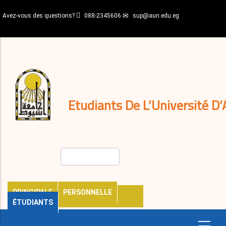
Aller
Avez-vous des questions?
088-2345606
sup@aun.edu.eg
au
contenu
N-
principal
Home
Règlements
&
décisions
Expatriés
Journal
Etudiants De L’Université D’
Rechercher
PRINCIPALE
PERSONNELLE
ÉTUDIANTS