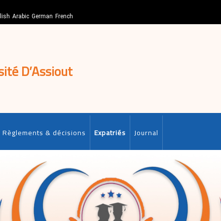
lish
Arabic
German
French
sité D’Assiout
Règlements & décisions
Expatriés
Journal