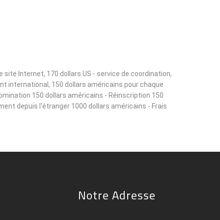
ite Internet, 170 dollars US - service de coordination,
ant international, 150 dollars américains pour chaque
omination 150 dollars américains - Réinscription 150
ement depuis l'étranger 1000 dollars américains - Frais
Notre Adresse