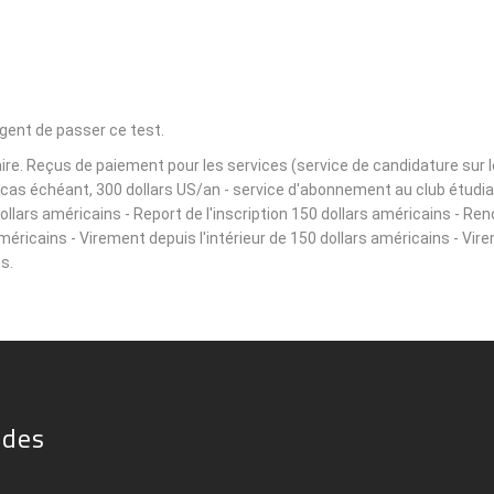
igent de passer ce test.
e. Reçus de paiement pour les services (service de candidature sur le s
le cas échéant, 300 dollars US/an - service d'abonnement au club étudi
lars américains - Report de l'inscription 150 dollars américains - Ren
américains - Virement depuis l'intérieur de 150 dollars américains - Vir
s.
ides