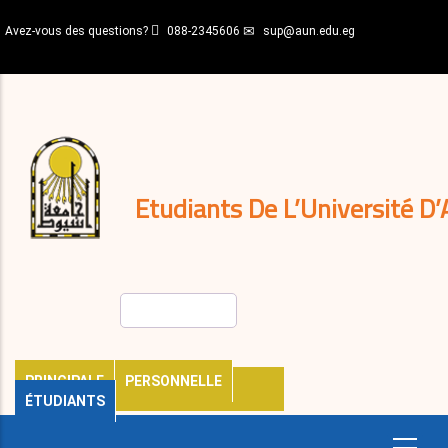
Aller
Avez-vous des questions?
088-2345606
sup@aun.edu.eg
au
contenu
N-
principal
Home
Règlements
&
décisions
Expatriés
Journal
Etudiants De L’Université D’
Rechercher
PRINCIPALE
PERSONNELLE
ÉTUDIANTS