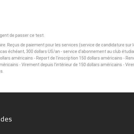
igent de passer ce test.
e. Reçus de paiement pour les services (service de candidature sur le s
le cas échéant, 300 dollars US/an - service d'abonnement au club étudi
lars américains - Report de l'inscription 150 dollars américains - Ren
américains - Virement depuis l'intérieur de 150 dollars américains - Vir
s.
ides