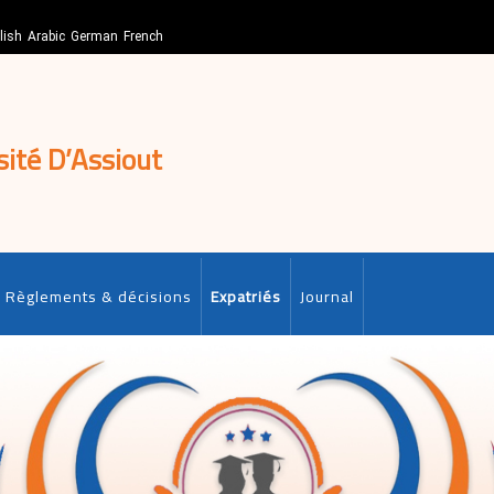
lish
Arabic
German
French
sité D’Assiout
Règlements & décisions
Expatriés
Journal