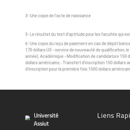
3- Une copie de l'acte de naissance
5- Le résultat du test d'aptitude pour les facultés qui ex
6- Une copie du reçu de paiement en cas de dépôt bancair
170 dollars US - service de nouveauté de qualification, 
année). Académique - Modification de candidature 150 dol
dollars américains - Transfert d'inscription 150 dollars 
d'inscription pour la première fois 1500 dollars américain
Liens Rap
Université
Assiut