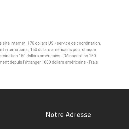
ite Internet, 170 dollars US - service de coordination,
ant international, 150 dollars américains pour chaque
omination 150 dollars américains - Réinscription 150
ement depuis l'étranger 1000 dollars américains - Frais
Notre Adresse